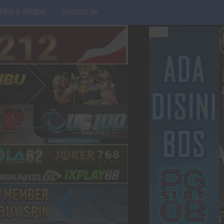
INFO & REVIEW
Contact Us
close