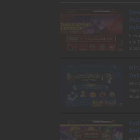
Dewa
Bola
Indo
DewaS
dan T
alasa
MPOS
Terk
MPOSp
Depos
maupu
Kodo
Berl
Kodok