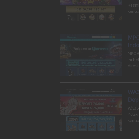
Resmi
kenapa
MPO9
Indo
MPO99
ini b
direv
WA36
Depo
WA365
Pulsa
kenap