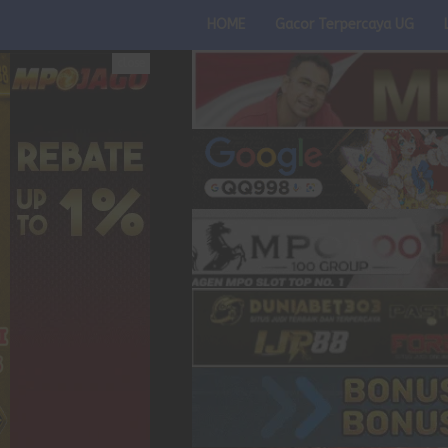
Skip
HOME
Gacor Terpercaya UG
to
content
close