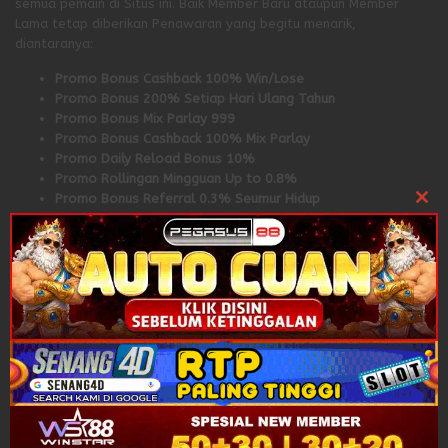
semua pemain di Situs ini. Baik Member Baru ataupun Member
Lama tetap diberikan Penawaran yang begitu menarik,
diantaranya:
Promo Bonus Cashback 100% Win/Lose
Promo Bonus 200% Setiap Hari Ulang Tahun
Promo Bonus Mix Parlay 999
Promo Bonus Cashback 100% Mix Parlay
Promo Daily Reload Bonus 10%
Promo Rollingan Mingguan Up to 0.8%
Promo Bonus Referral 0.3% Seumur Hidup
Clo
Sama Halnya dengan Pilihan Permainan Judi Online yang
this
Terlengkap dan juga Penawaran Promo Bonus yang Menarik,
mod
MPO999
juga memberikan pelayanan Pembayaran baik untuk
Deposit maupun Withdraw yang sangat komplit. Hal ini tentu
memudahkan player dalam melakukan Deposit maupun Withdraw.
Adapun Pelayanan Pembayaran yang disediakan oleh
MPO999
adalah:
Bank Lokal:
BCA, Mandiri, BRI, BNI, CIMB Niaga, Danamon,
Other Bank
Pulsa:
XL, Telkomsel
E-Payment:
OVO