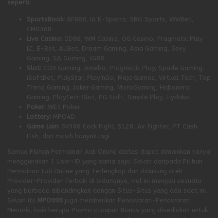
seperti:
SportsBook:
AFB88, IA E-Sports, SBO Sports, WWBet,
CMD368
Live Casino:
GD88, WM Casino, OG Casino, Pragmatic Play
LC, E-Bet, AllBet, Dream Gaming, Asia Gaming, Sexy
Gaming, SA Gaming, LG88
Slot:
CQ9 Gaming, Ameba, Pragmatic Play, Spade Gaming,
iSoftBet, PlayStar, Play’nGo, Maja Games, Virtual Tech, Top
Trend Gaming, Joker Gaming, MicroGaming, Habanero
Gaming, PlayTech Slot, PG Soft, Simple Play, Hydako
Poker:
WE1 Poker
Lottery:
MPO4D
Game Lain:
SV388 Cock Fight, S128, Air Fighter, PT Cash
Fish, dan masih banyak lagi
Semua Pilihan Permainan Judi Online diatas dapat dimainkan hanya
menggunakan 1 User-ID yang sama saja. Selain daripada Pilihan
Permainan Judi Online yang Terlengkap dan didukung oleh
Provider-Provider Terbaik di bidangnya, Hal ini menjadi sesuatu
yang berbeda dibandingkan dengan Situs-Situs yang ada saat ini.
Selain itu
MPO999
juga memberikan Penawaran-Penawaran
Menarik, baik berupa Promo ataupun Bonus yang disediakan untuk