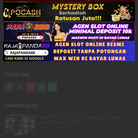
Hanya dengan Minimal Deposit: IDR 10.000,- dan Minimal
Withdraw: IDR 50.000,- Berlaku untuk Transfer Bank Lokal dan
untuk Pulsa / E-Payment.
QQWin88
juga memberikan Pelayanan melalui Customer Service
yang Online selama 24 jam Non-Stop Setiap Harinya. Customer
Service
QQWin88
dengan Ramah akan bersedia memberikan
Bantuan Seputar Situs ini. Untuk Keterangan lebih Lanjut, Silakan
Kunjungi Link Resmi dibawahi ini.
Link Situs Resmi Pendaftaran:
https://qqjudislot.com/
Share this:
Related posts:
Situs MPO Slot Gacor Terpercaya Dengan
Lisensi Resmi Slot88