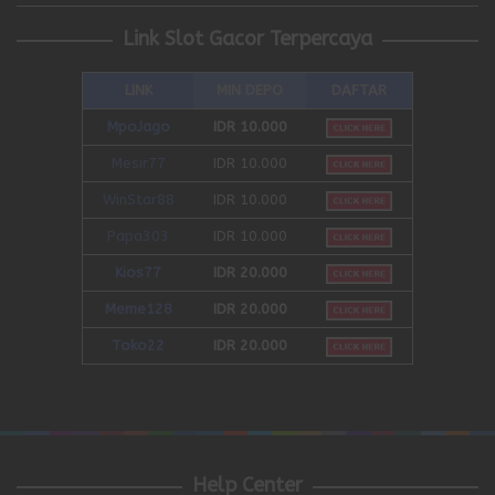
Link Slot Gacor Terpercaya
LINK
MIN DEPO
DAFTAR
MpoJago
IDR 10.000
Mesir77
IDR 10.000
WinStar88
IDR 10.000
Papa303
IDR 10.000
Kios77
IDR 20.000
Meme128
IDR 20.000
Toko22
IDR 20.000
Help Center