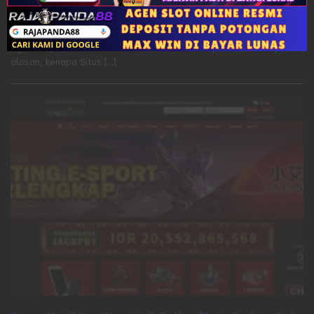
Indonesia dan Agen Perjudian di Indonesia
MPOBos adalah Situs Perjudian Online Terpercaya Indonesia dan
Agen Perjudian di Indonesia. Berikut ini beberapa sebab maupun
alasan, kenapa Situs […]