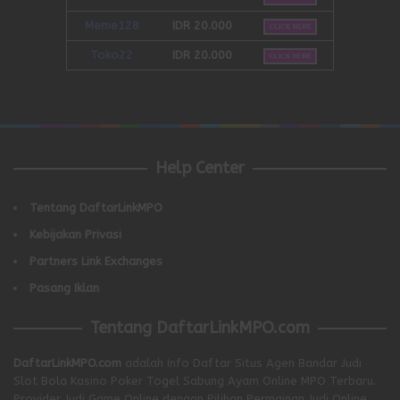
Meme128
IDR 20.000
Toko22
IDR 20.000
Help Center
Tentang DaftarLinkMPO
Kebijakan Privasi
Partners Link Exchanges
Pasang Iklan
Tentang DaftarLinkMPO.com
DaftarLinkMPO.com
adalah Info Daftar Situs Agen Bandar Judi
Slot Bola Kasino Poker Togel Sabung Ayam Online MPO Terbaru.
Provider Judi Game Online dengan Pilihan Permainan Judi Online