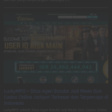
LuckyMPO – Situs Agen Bandar Judi Mesin Slot
Casino Online Jackpot Terbesar dan Terpercaya di
Indonesia
LuckyMPO adalah Situs Agen Bandar Judi Mesin Slot Casino Online