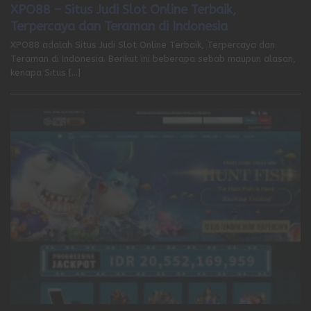
XPO88 – Situs Judi Slot Online Terbaik,
Terpercaya dan Teraman di Indonesia
XPO88 adalah Situs Judi Slot Online Terbaik, Terpercaya dan
Teraman di Indonesia. Berikut ini beberapa sebab maupun alasan,
kenapa Situs […]