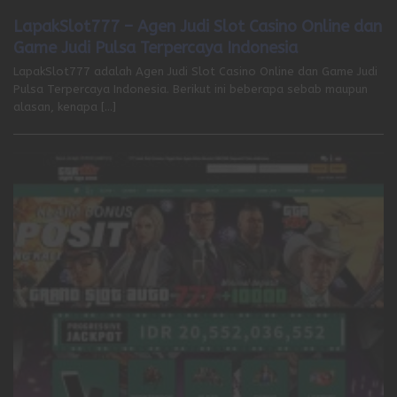
LapakSlot777 – Agen Judi Slot Casino Online dan
Game Judi Pulsa Terpercaya Indonesia
LapakSlot777 adalah Agen Judi Slot Casino Online dan Game Judi
Pulsa Terpercaya Indonesia. Berikut ini beberapa sebab maupun
alasan, kenapa […]