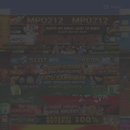
Skip
MENU
to
close
close
content