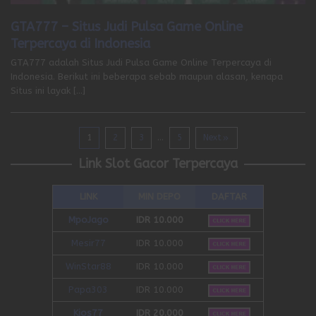
GTA777 – Situs Judi Pulsa Game Online
Terpercaya di Indonesia
GTA777 adalah Situs Judi Pulsa Game Online Terpercaya di
Indonesia. Berikut ini beberapa sebab maupun alasan, kenapa
Situs ini layak […]
1
2
3
…
5
Next
Link Slot Gacor Terpercaya
LINK
MIN DEPO
DAFTAR
MpoJago
IDR 10.000
Mesir77
IDR 10.000
WinStar88
IDR 10.000
Papa303
IDR 10.000
Kios77
IDR 20.000