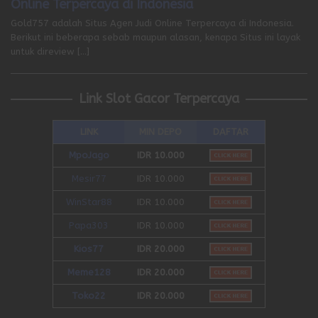
Online Terpercaya di Indonesia
Gold757 adalah Situs Agen Judi Online Terpercaya di Indonesia.
Berikut ini beberapa sebab maupun alasan, kenapa Situs ini layak
untuk direview […]
Link Slot Gacor Terpercaya
LINK
MIN DEPO
DAFTAR
MpoJago
IDR 10.000
Mesir77
IDR 10.000
WinStar88
IDR 10.000
Papa303
IDR 10.000
Kios77
IDR 20.000
Meme128
IDR 20.000
Toko22
IDR 20.000