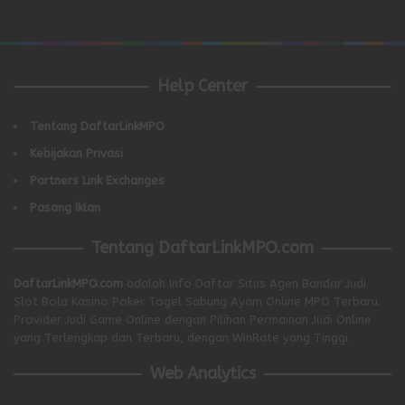
Help Center
Tentang DaftarLinkMPO
Kebijakan Privasi
Partners Link Exchanges
Pasang Iklan
Tentang DaftarLinkMPO.com
DaftarLinkMPO.com
adalah Info Daftar Situs Agen Bandar Judi
Slot Bola Kasino Poker Togel Sabung Ayam Online MPO Terbaru.
Provider Judi Game Online dengan Pilihan Permainan Judi Online
yang Terlengkap dan Terbaru, dengan WinRate yang Tinggi.
Web Analytics