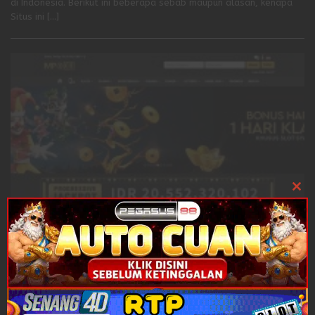
di Indonesia. Berikut ini beberapa sebab maupun alasan, kenapa
Situs ini […]
Clo
this
mod
MPO001 – Agen Slot Online, Judi Online, Agen
Bola Terpercaya di Indonesia
MPO001 adalah Agen Slot Online, Judi Online, Agen Bola