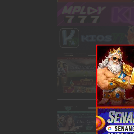
Kiki
DaftarLinkMPO.com
Slot
–
Info
KikiS
Daftar
Onlin
Situs
maupu
Agen
Bandar
Judi
Slot
Jago
Bola
Agen
Kasino
Poker
Jagoa
Togel
Onlin