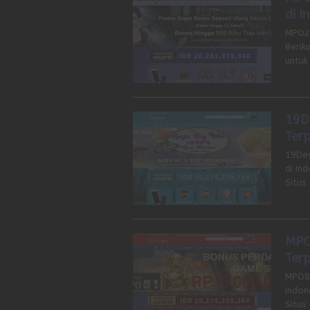
di I
MPO2P
Berik
untuk 
19De
Terp
19Dew
di In
Situs 
MPO8
Terp
MPO81
Indon
Situs 