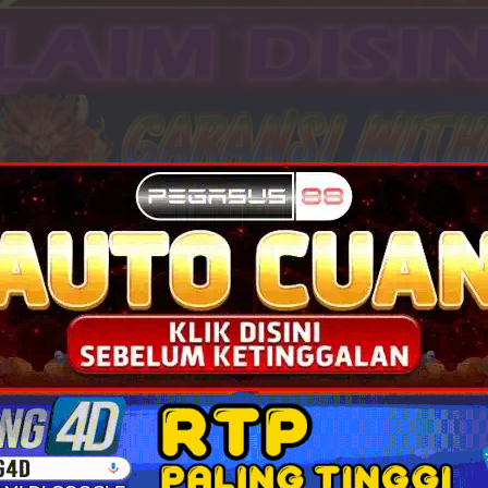
Slot – Situs Judi Bola dan Agen Joker
123 Kasino Online Terpercaya di Indonesia
lot adalah Situs Judi Bola dan Agen Joker Slot123 Kasino
e Terpercaya di Indonesia. Berikut ini beberapa sebab
Mp
n alasan, […]
Me
Win
an88 – Situs Judi Slot MPO Terbaru dan
Pa
 Casino Online Terpercaya di Indonesia
Ki
n88 adalah Situs Judi Slot MPO Terbaru dan Agen Casino
e Terpercaya di Indonesia. Berikut ini beberapa sebab
Me