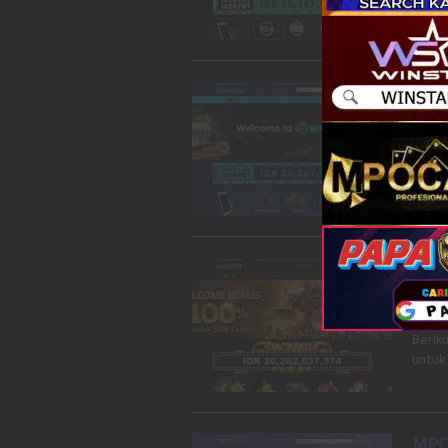
Sabung
maupu
Ayam
Online
MPO
Terbaru
MPO9
Indo
MPO99
ini b
direv
Gold
Onli
Gold7
Berik
untuk
MPO2