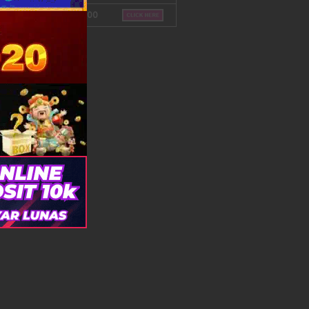
ko22
IDR 20.000