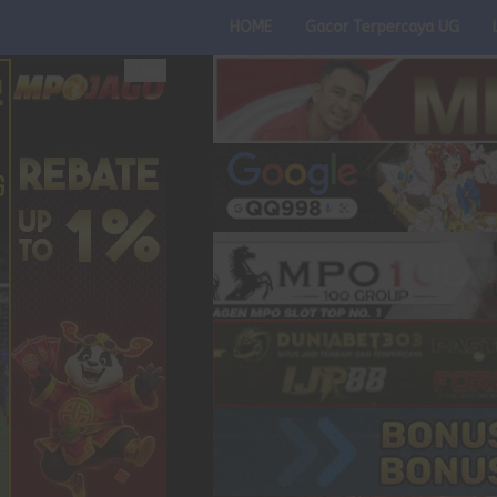
Skip
HOME
Gacor Terpercaya UG
to
content
close