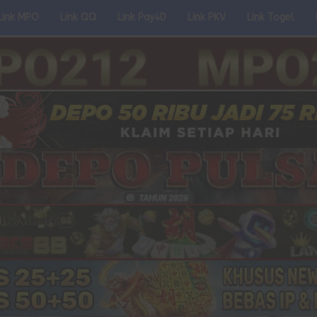
Link MPO
Link QQ
Link Pay4D
Link PKV
Link Togel