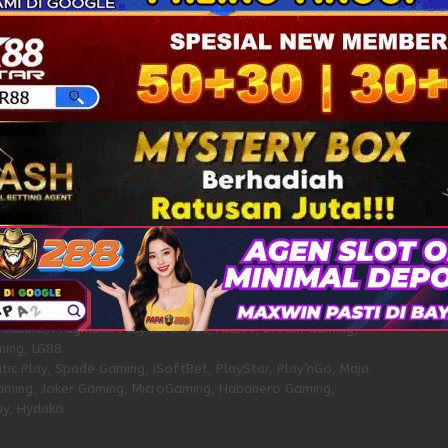
To
udi Slot Online Terpercaya
lengkap Saat ini
n
Posted on
August 17, 2020
percaya dan Terlengkap Saat ini di Indonesia. Berikut ini
tus ini layak untuk direview oleh Tim Kami adalah
e yang Terlengkap, seperti:
 SBO Sports, WWBet, CMD368
asino, Pragmatic Play LC, E-Bet, AllBet, Dream Gaming,
ming, LG88
c Play, Spade Gaming, iSoftBet, PlayStar, Play’nGo, Maja
aming, Joker Gaming, MicroGaming, Habanero Gaming,
ay, Hydako