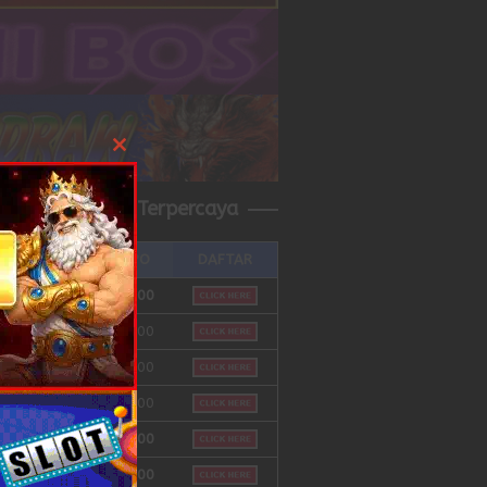
Close
this
module
Link Slot Gacor Terpercaya
LINK
MIN DEPO
DAFTAR
oJago
IDR 10.000
sir77
IDR 10.000
Star88
IDR 10.000
pa303
IDR 10.000
os77
IDR 20.000
me128
IDR 20.000