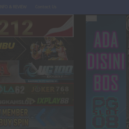
INFO & REVIEW
Contact Us
close