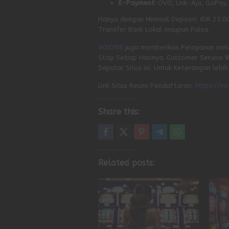
E-Payment:
OVO, Link-Aja, GoPay,
Hanya dengan Minimal Deposit: IDR 25.00
Transfer Bank Lokal maupun Pulsa.
VOXY88
juga memberikan Pelayanan mela
Stop Setiap Harinya. Customer Service
Seputar Situs ini. Untuk Keterangan lebih 
Link Situs Resmi Pendaftaran:
https://v
Share this:
Related posts: