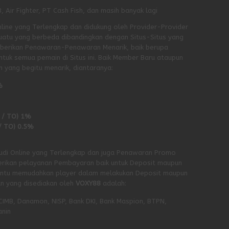
 Air Fighter, PT Cash Fish, dan masih banyak lagi
Online yang Terlengkap dan didukung oleh Provider-Provider
esuatu yang berbeda dibandingkan dengan Situs-Situs yang
erikan Penawaran-Penawaran Menarik, baik berupa
tuk semua pemain di Situs ini. Baik Member Baru ataupun
yang begitu menarik, diantaranya:
%
r / TO) 1%
/ TO) 0.5%
Judi Online yang Terlengkap dan juga Penawaran Promo
rikan pelayanan Pembayaran baik untuk Deposit maupun
 tentu memudahkan player dalam melakukan Deposit maupun
n yang disediakan oleh
VOXY88
adalah:
, CIMB, Danamon, NISP, Bank DKI, Bank Maspion, BTPN,
anin