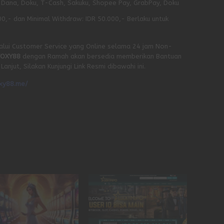
 Dana, Doku, T-Cash, Sakuku, Shopee Pay, GrabPay, Doku
0,- dan Minimal Withdraw: IDR 50.000,- Berlaku untuk
lui Customer Service yang Online selama 24 jam Non-
VOXY88
dengan Ramah akan bersedia memberikan Bantuan
Lanjut, Silakan Kunjungi Link Resmi dibawahi ini.
oxy88.me/