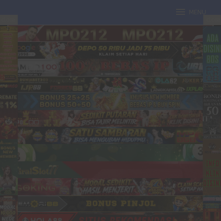
Skip
MENU
to
close
close
content