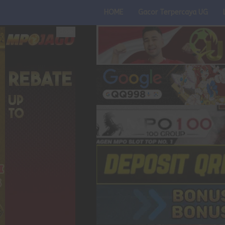
Skip
HOME
Gacor Terpercaya UG
to
content
close