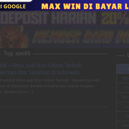
Tag:
xpo88
8 – Situs Judi Slot Online Terbaik,
ercaya dan Teraman di Indonesia
Mp
 adalah Situs Judi Slot Online Terbaik, Terpercaya dan
an di Indonesia. Berikut ini beberapa sebab maupun
Me
n, kenapa Situs […]
Win
Pa
Ki
Me