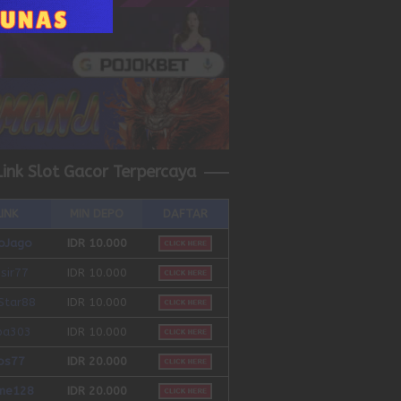
Link Slot Gacor Terpercaya
LINK
MIN DEPO
DAFTAR
oJago
IDR 10.000
sir77
IDR 10.000
Star88
IDR 10.000
pa303
IDR 10.000
os77
IDR 20.000
me128
IDR 20.000