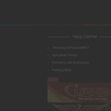
Help Center
Tentang DaftarLinkMPO
Kebijakan Privasi
Partners Link Exchanges
Pasang Iklan
close