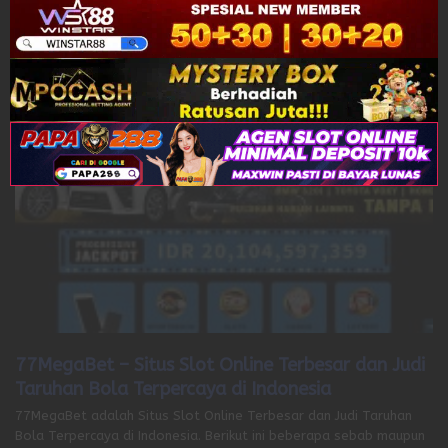
77MegaBet – Situs Slot Online Terbesar dan Judi
Taruhan Bola Terpercaya di Indonesia
77MegaBet adalah Situs Slot Online Terbesar dan Judi Taruhan
Bola Terpercaya di Indonesia. Berikut ini beberapa sebab maupun