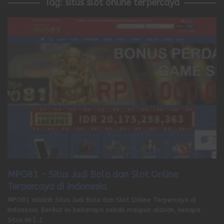
Tag:
situs slot online terpercaya
MPO81 – Situs Judi Bola dan Slot Online
Terpercaya di Indonesia
MPO81 adalah Situs Judi Bola dan Slot Online Terpercaya di
Indonesia. Berikut ini beberapa sebab maupun alasan, kenapa
Situs ini […]