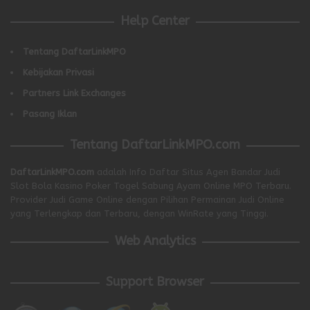
Help Center
Tentang DaftarLinkMPO
Kebijakan Privasi
Partners Link Exchanges
Pasang Iklan
Tentang DaftarLinkMPO.com
DaftarLinkMPO.com
adalah Info Daftar Situs Agen Bandar Judi
Slot Bola Kasino Poker Togel Sabung Ayam Online MPO Terbaru.
Provider Judi Game Online dengan Pilihan Permainan Judi Online
yang Terlengkap dan Terbaru, dengan WinRate yang Tinggi.
Web Analytics
Support Browser