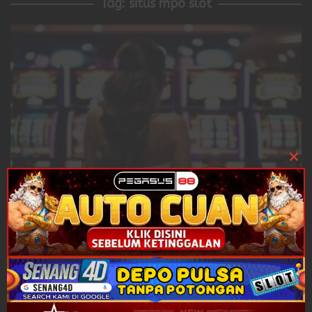
Tag:
situs mpo slot
Clo
this
mod
Situs MPO Slot Gacor Terpercaya Dengan Lisensi
Resmi Slot88
Pendahuluan Dunia perjudian online semakin berkembang pesat,
terutama dengan semakin populernya permainan slot yang
menawarkan berbagai keuntungan besar. Salah satu […]