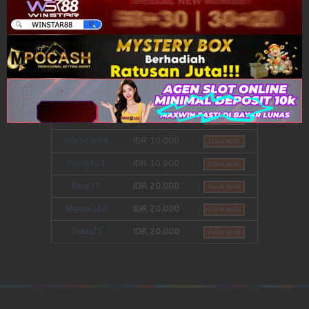
Link Slot Gacor Terpercaya
LINK
MIN DEPO
DAFTAR
MpoJago
IDR 10.000
Mesir77
IDR 10.000
WinStar88
IDR 10.000
Papa303
IDR 10.000
Kios77
IDR 20.000
Meme128
IDR 20.000
Toko22
IDR 20.000