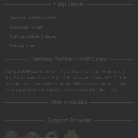
Help Center
Tentang DaftarLinkMPO
Kebijakan Privasi
Partners Link Exchanges
Pasang Iklan
Tentang DaftarLinkMPO.com
DaftarLinkMPO.com
adalah Info Daftar Situs Agen Bandar Judi
Slot Bola Kasino Poker Togel Sabung Ayam Online MPO Terbaru.
Provider Judi Game Online dengan Pilihan Permainan Judi Online
yang Terlengkap dan Terbaru, dengan WinRate yang Tinggi.
Web Analytics
Support Browser