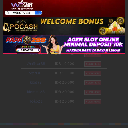
untuk direview […]
Link Slot Gacor Terpercaya
LINK
MIN DEPO
DAFTAR
MpoJago
IDR 10.000
Mesir77
IDR 10.000
WinStar88
IDR 10.000
Papa303
IDR 10.000
Kios77
IDR 20.000
Meme128
IDR 20.000
Toko22
IDR 20.000