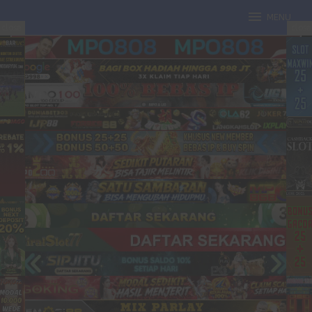
Skip
MENU
to
close
close
content