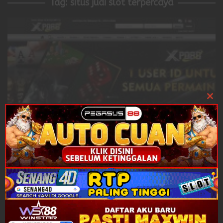
Tag:
situs judi slot terpercaya
Clo
this
mod
XPO88 – Situs Judi Slot Online Terbaik,
Terpercaya dan Teraman di Indonesia
XPO88 adalah Situs Judi Slot Online Terbaik, Terpercaya dan
Teraman di Indonesia. Berikut ini beberapa sebab maupun alasan,
kenapa Situs […]