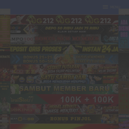
Skip
MENU
to
close
close
content