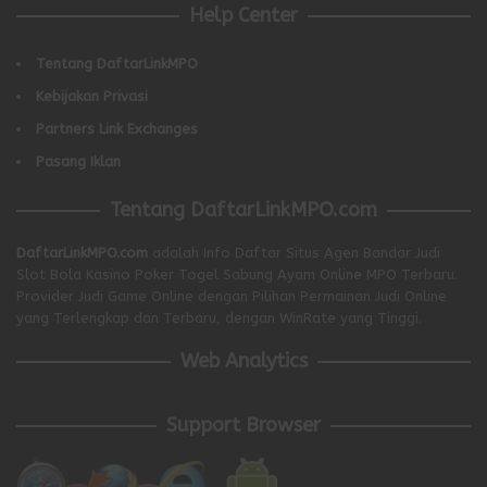
Help Center
Tentang DaftarLinkMPO
Kebijakan Privasi
Partners Link Exchanges
Pasang Iklan
Tentang DaftarLinkMPO.com
DaftarLinkMPO.com
adalah Info Daftar Situs Agen Bandar Judi
Slot Bola Kasino Poker Togel Sabung Ayam Online MPO Terbaru.
Provider Judi Game Online dengan Pilihan Permainan Judi Online
yang Terlengkap dan Terbaru, dengan WinRate yang Tinggi.
Web Analytics
Support Browser