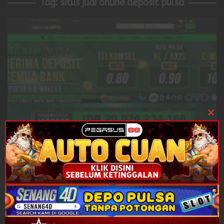
Tag:
situs judi online deposit pulsa
Clo
this
mod
MesinMPO – Situs Judi Slot Online Terpercaya
Deposit Pulsa di Indonesia
MesinMPO adalah Situs Judi Slot Online Terpercaya Deposit Pulsa
di Indonesia. Berikut ini beberapa sebab maupun alasan, kenapa
Situs ini […]