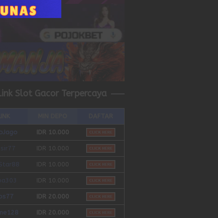
Link Slot Gacor Terpercaya
LINK
MIN DEPO
DAFTAR
oJago
IDR 10.000
sir77
IDR 10.000
Star88
IDR 10.000
pa303
IDR 10.000
os77
IDR 20.000
me128
IDR 20.000