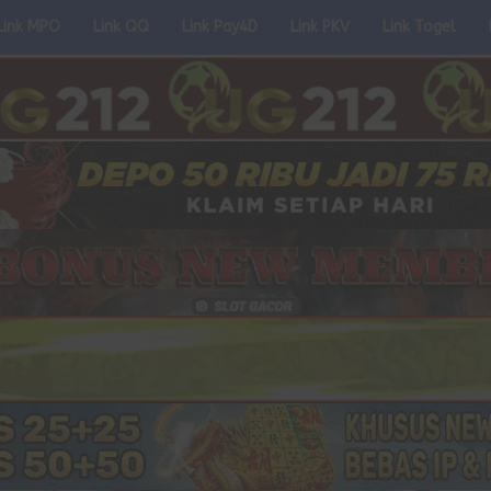
Link MPO
Link QQ
Link Pay4D
Link PKV
Link Togel