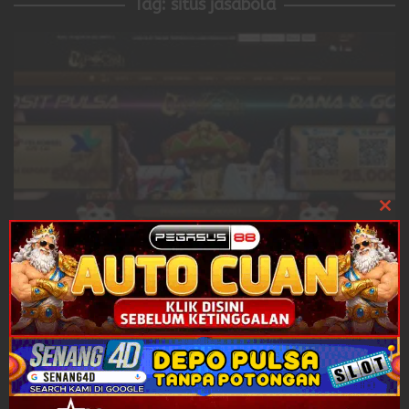
Tag:
situs jasabola
Clo
this
mod
MPOCash – Situs Slot Online Judi Bola88,
Jasabola, 7meter Terpercaya di Indonesia
MPOCash adalah Situs Slot Online Judi Bola88, Jasabola, 7meter
Terpercaya di Indonesia. Berikut ini beberapa sebab maupun
alasan, kenapa Situs […]