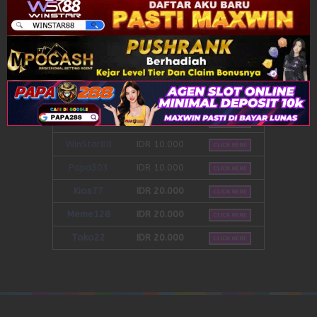
Link Slot Gacor Terpercaya
LINK
MIN DEPO
DAFTAR
MpoJago
IDR 10.000
Mesir77
IDR 10.000
WinStar88
IDR 10.000
Papa303
IDR 10.000
Kios77
IDR 20.000
Meme128
IDR 20.000
Toko22
IDR 20.000