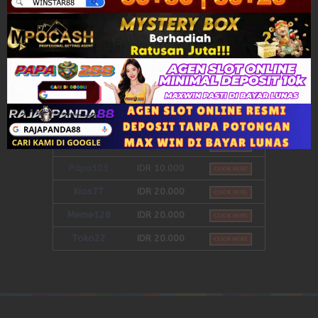
Link Slot Gacor Terpercaya
LINK
MIN DEPO
DAFTAR
MpoJago
IDR 10.000
Mesir77
IDR 10.000
WinStar88
IDR 10.000
Papa303
IDR 10.000
Kios77
IDR 20.000
Meme128
IDR 20.000
Toko22
IDR 20.000