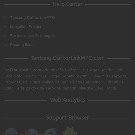
Help Center
Tentang DaftarLinkMPO
Kebijakan Privasi
Partners Link Exchanges
Pasang Iklan
Tentang DaftarLinkMPO.com
DaftarLinkMPO.com
adalah Info Daftar Situs Agen Bandar Judi
Slot Bola Kasino Poker Togel Sabung Ayam Online MPO Terbaru.
Provider Judi Game Online dengan Pilihan Permainan Judi Online
yang Terlengkap dan Terbaru, dengan WinRate yang Tinggi.
Web Analytics
Support Browser