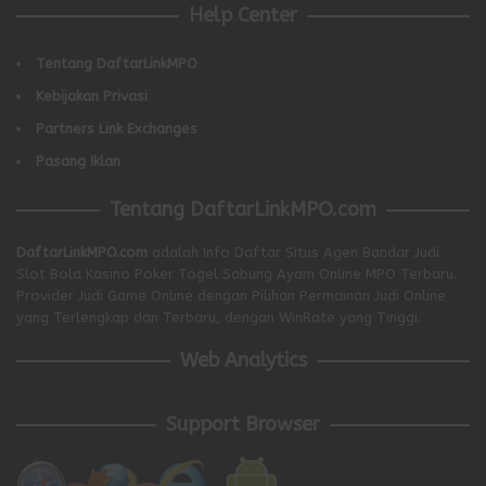
Help Center
Tentang DaftarLinkMPO
Kebijakan Privasi
Partners Link Exchanges
Pasang Iklan
Tentang DaftarLinkMPO.com
DaftarLinkMPO.com
adalah Info Daftar Situs Agen Bandar Judi
Slot Bola Kasino Poker Togel Sabung Ayam Online MPO Terbaru.
Provider Judi Game Online dengan Pilihan Permainan Judi Online
yang Terlengkap dan Terbaru, dengan WinRate yang Tinggi.
Web Analytics
Support Browser