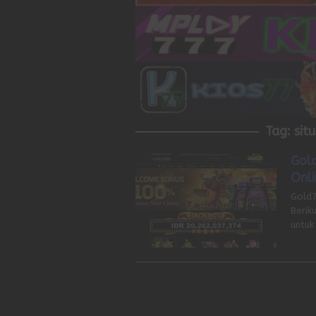
Tag:
sit
Gold
Onli
Gold7
Berik
untuk