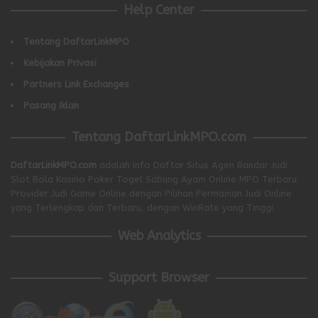
Help Center
Tentang DaftarLinkMPO
Kebijakan Privasi
Partners Link Exchanges
Pasang Iklan
Tentang DaftarLinkMPO.com
DaftarLinkMPO.com
adalah Info Daftar Situs Agen Bandar Judi
Slot Bola Kasino Poker Togel Sabung Ayam Online MPO Terbaru.
Provider Judi Game Online dengan Pilihan Permainan Judi Online
yang Terlengkap dan Terbaru, dengan WinRate yang Tinggi.
Web Analytics
Support Browser