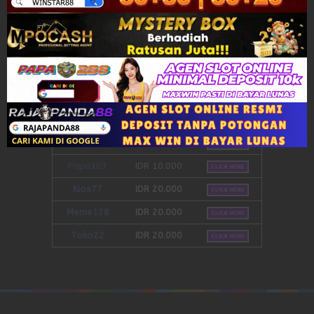
Link Slot Gacor Terpercaya
LINK
MIN DEPO
DAFTAR
MpoJago
IDR 10.000
Mesir77
IDR 10.000
WinStar88
IDR 10.000
Papa303
IDR 10.000
Kios77
IDR 20.000
Meme128
IDR 20.000
Toko22
IDR 20.000