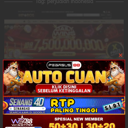
Tag:
perjudian indonesia
Clo
this
mod
MPOBos – Situs Perjudian Online Terpercaya
Indonesia dan Agen Perjudian di Indonesia
MPOBos adalah Situs Perjudian Online Terpercaya Indonesia dan
Agen Perjudian di Indonesia. Berikut ini beberapa sebab maupun
alasan, kenapa Situs […]