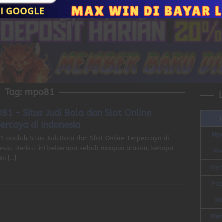
Tag:
mpo81
1 – Situs Judi Bola dan Slot Online
ercaya di Indonesia
Mp
 adalah Situs Judi Bola dan Slot Online Terpercaya di
esia. Berikut ini beberapa sebab maupun alasan, kenapa
Me
ini […]
Win
Pa
Ki
Me