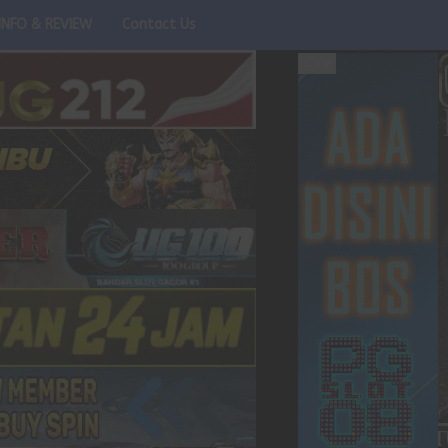
INFO & REVIEW
Contact Us
close