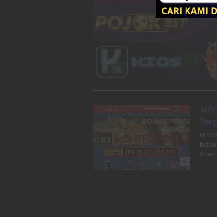
MPO8
Terp
MPO81
Indon
Situs 