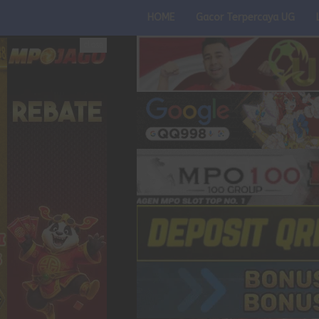
Skip
HOME
Gacor Terpercaya UG
to
content
close