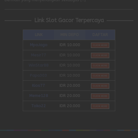
Link Slot Gacor Terpercaya
LINK
MIN DEPO
DAFTAR
MpoJago
IDR 10.000
Mesir77
IDR 10.000
WinStar88
IDR 10.000
Papa303
IDR 10.000
Kios77
IDR 20.000
Meme128
IDR 20.000
Toko22
IDR 20.000