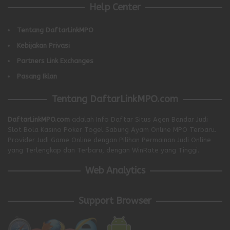
Help Center
Tentang DaftarLinkMPO
Kebijakan Privasi
Partners Link Exchanges
Pasang Iklan
Tentang DaftarLinkMPO.com
DaftarLinkMPO.com
adalah Info Daftar Situs Agen Bandar Judi
Slot Bola Kasino Poker Togel Sabung Ayam Online MPO Terbaru.
Provider Judi Game Online dengan Pilihan Permainan Judi Online
yang Terlengkap dan Terbaru, dengan WinRate yang Tinggi.
Web Analytics
Support Browser