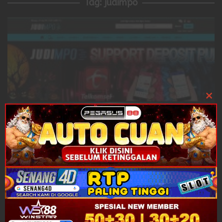
Tag:
judimpo
Clo
this
mod
JudiMPO – Situs Slot Online Terbaru Deposit
Pulsa 24 Jam Online di Indonesia
JudiMPO adalah Situs Slot Online Terbaru Deposit Pulsa 24 Jam
Online di Indonesia. Berikut ini beberapa sebab maupun alasan,
kenapa […]