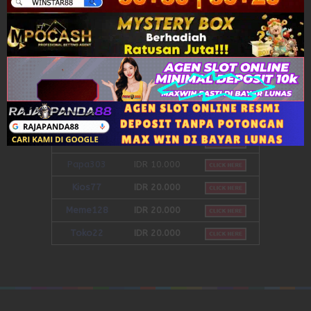
Link Slot Gacor Terpercaya
LINK
MIN DEPO
DAFTAR
MpoJago
IDR 10.000
Mesir77
IDR 10.000
WinStar88
IDR 10.000
Papa303
IDR 10.000
Kios77
IDR 20.000
Meme128
IDR 20.000
Toko22
IDR 20.000