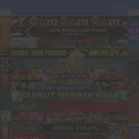
Skip
MENU
to
close
close
content