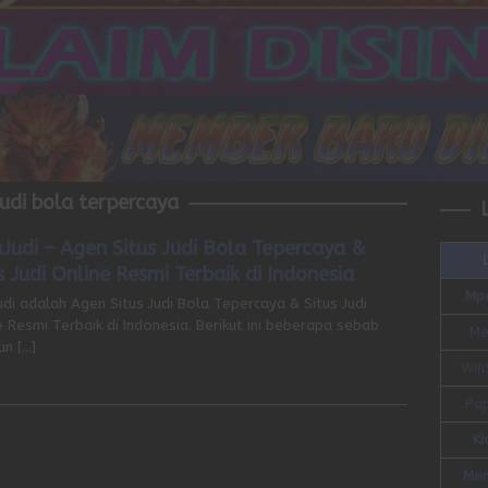
judi bola terpercaya
Judi – Agen Situs Judi Bola Tepercaya &
s Judi Online Resmi Terbaik di Indonesia
Mp
udi adalah Agen Situs Judi Bola Tepercaya & Situs Judi
e Resmi Terbaik di Indonesia. Berikut ini beberapa sebab
Me
n […]
Win
Pa
Ki
Me