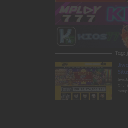
Tag:
Jiwa
Situ
JiwaJ
Onlin
maupu