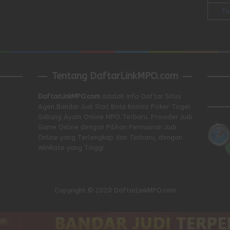
To
Tentang DaftarLinkMPO.com
DaftarLinkMPO.com
adalah Info Daftar Situs
Agen Bandar Judi Slot Bola Kasino Poker Togel
Sabung Ayam Online MPO Terbaru. Provider Judi
Game Online dengan Pilihan Permainan Judi
Online yang Terlengkap dan Terbaru, dengan
WinRate yang Tinggi.
Copyright © 2020 DaftarLinkMPO.com