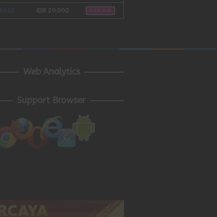
ko22
IDR 20.000
Web Analytics
Support Browser