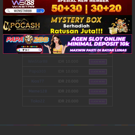
Link Slot Gacor Terpercaya
LINK
MIN DEPO
DAFTAR
MpoJago
IDR 10.000
Mesir77
IDR 10.000
WinStar88
IDR 10.000
Papa303
IDR 10.000
Kios77
IDR 20.000
Meme128
IDR 20.000
Toko22
IDR 20.000