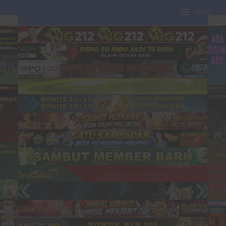
Skip
MENU
to
close
close
content