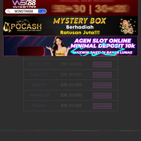
Link Slot Gacor Terpercaya
LINK
MIN DEPO
DAFTAR
MpoJago
IDR 10.000
Mesir77
IDR 10.000
WinStar88
IDR 10.000
Papa303
IDR 10.000
Kios77
IDR 20.000
Meme128
IDR 20.000
Toko22
IDR 20.000