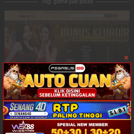
Tag:
game judi pulsa
Clo
this
mod
LapakSlot777 – Agen Judi Slot Casino Online dan
Game Judi Pulsa Terpercaya Indonesia
LapakSlot777 adalah Agen Judi Slot Casino Online dan Game Judi
Pulsa Terpercaya Indonesia. Berikut ini beberapa sebab maupun
alasan, kenapa […]