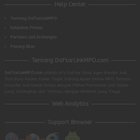
Help Center
Tentang DaftarLinkMPO
Kebijakan Privasi
Partners Link Exchanges
Pasang Iklan
Tentang DaftarLinkMPO.com
DaftarLinkMPO.com
adalah Info Daftar Situs Agen Bandar Judi
Slot Bola Kasino Poker Togel Sabung Ayam Online MPO Terbaru.
Provider Judi Game Online dengan Pilihan Permainan Judi Online
yang Terlengkap dan Terbaru, dengan WinRate yang Tinggi.
Web Analytics
Support Browser