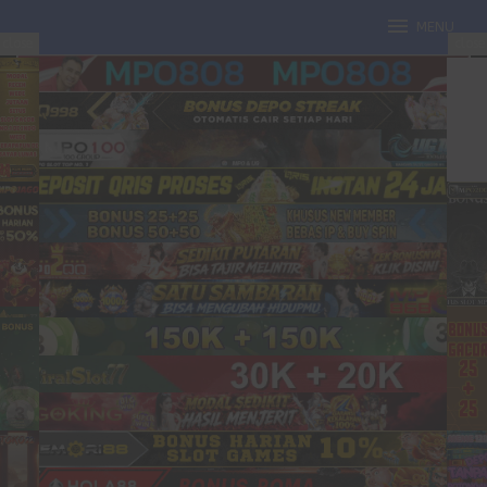
Skip
MENU
to
close
close
content