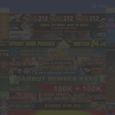
Skip
MENU
to
close
close
content