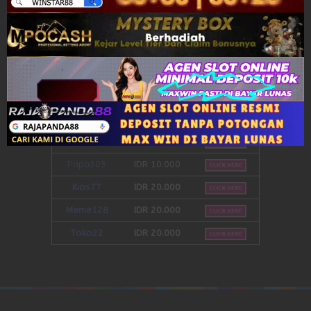
Link Slot Gacor Terpercaya
LINK
MIN DEPO
DAFTAR
MpoJago
IDR 10.000
Mesir77
IDR 10.000
WinStar88
IDR 10.000
Papa303
IDR 10.000
Kios77
IDR 20.000
Meme128
IDR 20.000
Toko22
IDR 20.000