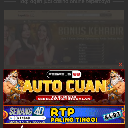
Tag:
agen judi casino online tepercaya
Clo
this
mod
LapakSlot777 – Agen Judi Slot Casino Online dan
Game Judi Pulsa Terpercaya Indonesia
LapakSlot777 adalah Agen Judi Slot Casino Online dan Game Judi
Pulsa Terpercaya Indonesia. Berikut ini beberapa sebab maupun
alasan, kenapa […]