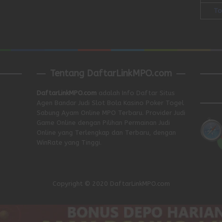
To
Tentang DaftarLinkMPO.com
DaftarLinkMPO.com
adalah Info Daftar Situs
Agen Bandar Judi Slot Bola Kasino Poker Togel
Sabung Ayam Online MPO Terbaru. Provider Judi
Game Online dengan Pilihan Permainan Judi
Online yang Terlengkap dan Terbaru, dengan
WinRate yang Tinggi.
Copyright © 2020 DaftarLinkMPO.com