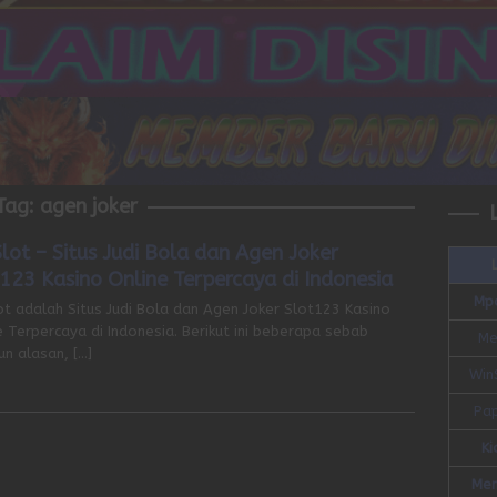
Tag:
agen joker
Slot – Situs Judi Bola dan Agen Joker
123 Kasino Online Terpercaya di Indonesia
Mp
lot adalah Situs Judi Bola dan Agen Joker Slot123 Kasino
e Terpercaya di Indonesia. Berikut ini beberapa sebab
Me
n alasan, […]
Win
Pa
Ki
Me