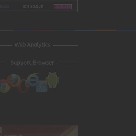
ko22
IDR 20.000
Web Analytics
Support Browser