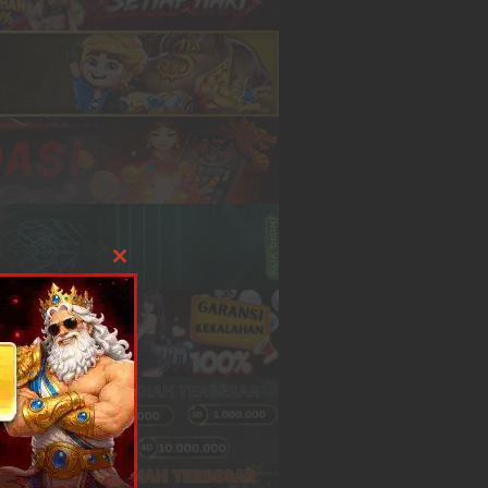
Close
this
module