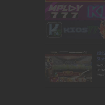
Kiki
Slot
KikiS
Onlin
maupu