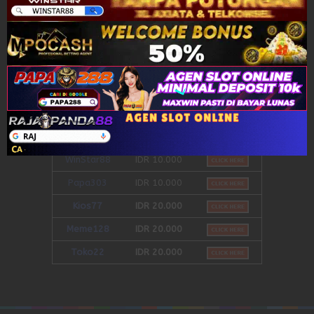
beberapa sebab […]
Link Slot Gacor Terpercaya
LINK
MIN DEPO
DAFTAR
MpoJago
IDR 10.000
Mesir77
IDR 10.000
WinStar88
IDR 10.000
Papa303
IDR 10.000
Kios77
IDR 20.000
Meme128
IDR 20.000
Toko22
IDR 20.000