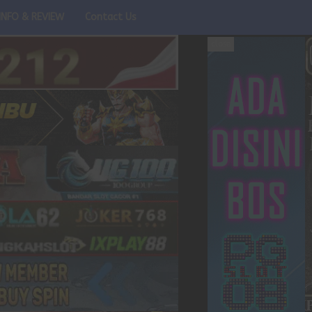
INFO & REVIEW
Contact Us
close