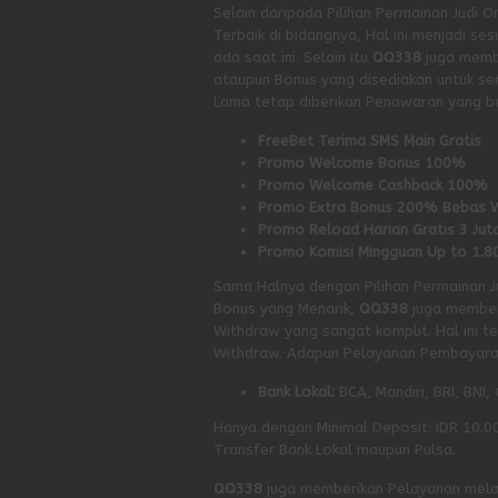
Selain daripada Pilihan Permainan Judi 
Terbaik di bidangnya, Hal ini menjadi s
ada saat ini. Selain itu
QQ338
juga memb
ataupun Bonus yang disediakan untuk se
Lama tetap diberikan Penawaran yang be
FreeBet Terima SMS Main Gratis
Promo Welcome Bonus 100%
Promo Welcome Cashback 100%
Promo Extra Bonus 200% Bebas 
Promo Reload Harian Gratis 3 Jut
Promo Komisi Mingguan Up to 1.
Sama Halnya dengan Pilihan Permainan 
Bonus yang Menarik,
QQ338
juga member
Withdraw yang sangat komplit. Hal ini
Withdraw. Adapun Pelayanan Pembayara
Bank Lokal:
BCA, Mandiri, BRI, BNI,
Hanya dengan Minimal Deposit: IDR 10.00
Transfer Bank Lokal maupun Pulsa.
QQ338
juga memberikan Pelayanan mela