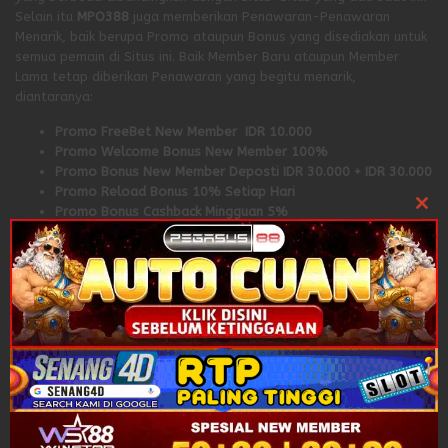
Selain itu
MPO388
juga memberikan Penawaran-Penawaran
Menarik, baik berupa Promo ataupun Bonus yang disediakan untuk
semua pemain di Situs ini. Baik Member Baru ataupun Member
Lama tetap diberikan Penawaran yang begitu menarik,
diantaranya:
Promo FreeBet New Member IDR 10.000
Promo Welcome Bonus New Member 100%
Promo Bonus New Member Deposti IDR 30.000 + IDR 30.000
Promo Reload Bonus 10% Setiap Hari
Promo Bonus Cashback Mingguan 5%
Clo
Promo Komisi Rebate Mingguan Up to 0.8%
this
Promo Bonus Referral 0.2% Seumur Hidup
mod
Sama Halnya dengan Pilihan Permainan Judi Online yang
Terlengkap dan juga Penawaran Promo Bonus yang Menarik,
MPO388
juga memberikan pelayanan Pembayaran baik untuk
Deposit maupun Withdraw yang sangat komplit. Hal ini tentu
memudahkan player dalam melakukan Deposit maupun Withdraw.
Adapun Pelayanan Pembayaran yang disediakan oleh
MPO388
adalah:
Bank Lokal:
BCA, Mandiri, BRI, BNI, Other Bank