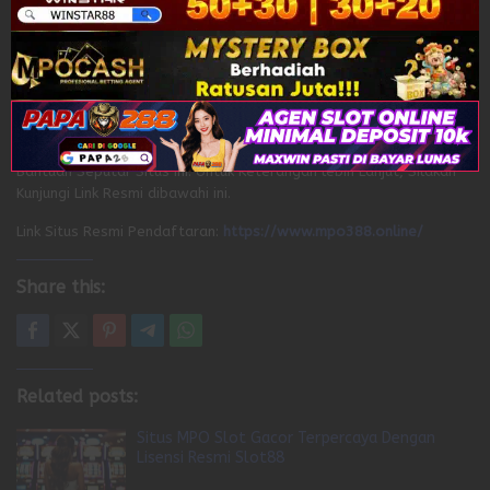
Hanya dengan Minimal Deposit: IDR 20.000,- dan Minimal
Withdraw: IDR 50.000,- Berlaku untuk Transfer Bank Lokal dan
untuk Pulsa / E-Payment.
MPO388
juga memberikan Pelayanan melalui Customer Service
yang Online selama 24 jam Non-Stop Setiap Harinya. Customer
Service
MPO388
dengan Ramah akan bersedia memberikan
Bantuan Seputar Situs ini. Untuk Keterangan lebih Lanjut, Silakan
Kunjungi Link Resmi dibawahi ini.
Link Situs Resmi Pendaftaran:
https://www.mpo388.online/
Share this:
Related posts:
Situs MPO Slot Gacor Terpercaya Dengan
Lisensi Resmi Slot88