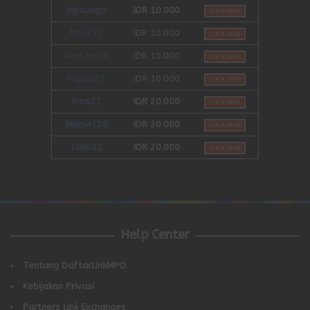
MpoJago
IDR 10.000
Mesir77
IDR 10.000
WinStar88
IDR 10.000
Papa303
IDR 10.000
Kios77
IDR 20.000
Meme128
IDR 20.000
Toko22
IDR 20.000
Help Center
Tentang DaftarLinkMPO
Kebijakan Privasi
Partners Link Exchanges