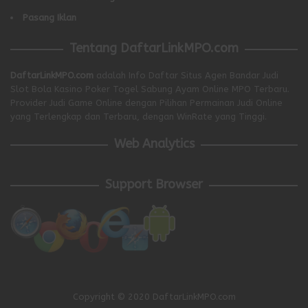
Pasang Iklan
Tentang DaftarLinkMPO.com
DaftarLinkMPO.com
adalah Info Daftar Situs Agen Bandar Judi
Slot Bola Kasino Poker Togel Sabung Ayam Online MPO Terbaru.
Provider Judi Game Online dengan Pilihan Permainan Judi Online
yang Terlengkap dan Terbaru, dengan WinRate yang Tinggi.
Web Analytics
Support Browser
Copyright © 2020 DaftarLinkMPO.com