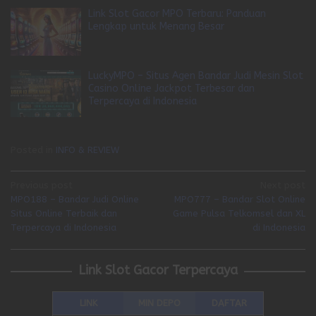
Link Slot Gacor MPO Terbaru: Panduan
Lengkap untuk Menang Besar
LuckyMPO – Situs Agen Bandar Judi Mesin Slot
Casino Online Jackpot Terbesar dan
Terpercaya di Indonesia
Posted in
INFO & REVIEW
Post
Previous post
Next post
MPO188 – Bandar Judi Online
MPO777 – Bandar Slot Online
navigation
Situs Online Terbaik dan
Game Pulsa Telkomsel dan XL
Terpercaya di Indonesia
di Indonesia
Link Slot Gacor Terpercaya
LINK
MIN DEPO
DAFTAR